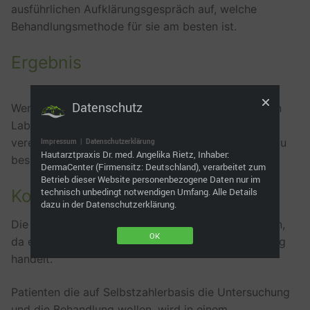
ausführlichen Aufklärungsgespräch auf, welche
Behandlungsmethode für sie am besten ist.
Ergebnis
Datenschutz
Wenn das Ergebnis aus dem dermatohistologischen
Labor liegt wird mit Ihnen ein Besprechungstermin
vereinbart um die weiteren Maßnahmen mit Ihnen zu
Impressum
|
Datenschutzerklärung
Hautarztpraxis Dr. med. Angelika Rietz, Inhaber:
besprechen.
DermaCenter (Firmensitz: Deutschland), verarbeitet zum
Betrieb dieser Website personenbezogene Daten nur im
Kosten
technisch unbedingt notwendigen Umfang. Alle Details
dazu in der Datenschutzerklärung.
Die Kosten übernehmen die privaten Krankenkassen,
OK
da es sich um eine medizinisch notwendige Leistung
handelt.
Patienten die auf Selbstzahlerbasis die Untersuchung
und die Behandlung wollen, wird in einem