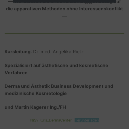
— Wir beraten Sie firmenunabhängig in Bezug auf
die apparativen Methoden ohne Interessenskonflikt
—
Kursleitung
: Dr. med. Angelika Rietz
Spezialisiert auf ästhetische und kosmetische
Verfahren
Derma und Ästhetik Business Development und
medizinische Kosmetologie
und Martin Kagerer Ing./FH
NiSv Kurs_DermaCenter
Herunterladen