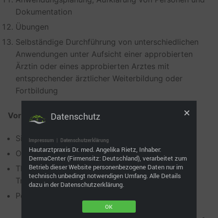
Dokumentation
Übungen
Selbständige Durchführung von unterschiedlichen
Anwendungen unter Aufsicht einer approbierten
Ärztin oder eines approbierten Arztes mit
entsprechender ärztlicher Weiterbildung oder
Fortbildung
Vorteile und was Sie bei uns erwartet:
Datenschutz
Sichere und effiziente Anwendung
Impressum
|
Datenschutzerklärung
Hautarztpraxis Dr. med. Angelika Rietz, Inhaber:
Optimale Produktauswahl
DermaCenter (Firmensitz: Deutschland), verarbeitet zum
Betrieb dieser Website personenbezogene Daten nur im
Theoretische Grundlagen und praxisbezogenes
technisch unbedingt notwendigen Umfang. Alle Details
Training
dazu in der Datenschutzerklärung.
Persönliche Schulung für ausreichend Fragen
OK