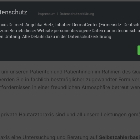
tenschutz
erte Diagnostik und Therapie für Ihre Haut.
Impressum
|
Datenschutzerklärung
xis Dr. med. Angelika Rietz, Inhaber: DermaCenter (Firmensitz: Deutsch
ried bei München liegt uns Ihre Hautgesundheit in unsere
t zum Betrieb dieser Website personenbezogene Daten nur im technisch 
en Geräten zur Diagnostik und Therapie von Hauterkrankun
n Umfang. Alle Details dazu in der Datenschutzerklärung.
e-of-the-art-Op durchgeführt werden.
 um unseren Patienten und Patientinnen im Rahmen des Qu
werden Sie in fachlich bestmöglicher zugewandter Form vers
fordernissen in einer freundlichen Atmosphäre betreut wer
e private Hautarztpraxis sind und all unsere Leistungen g
 Praxis eine Untersuchung und Beratung auf
Selbstzahlerbas