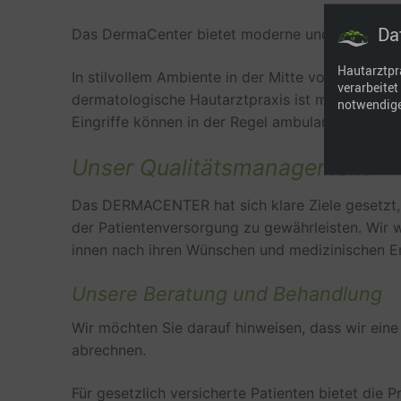
Da
Das DermaCenter bietet moderne und personalisi
Hautarztpra
In stilvollem Ambiente in der Mitte von Gerets
verarbeite
dermatologische Hautarztpraxis ist mit modern
notwendige
Eingriffe können in der Regel ambulant im Stat
Unser Qualitätsmanagement
Das DERMACENTER hat sich klare Ziele gesetzt,
der Patientenversorgung zu gewährleisten. Wir 
innen nach ihren Wünschen und medizinischen Er
Unsere Beratung und Behandlung
Wir möchten Sie darauf hinweisen, dass wir ein
abrechnen.
Für gesetzlich versicherte Patienten bietet die