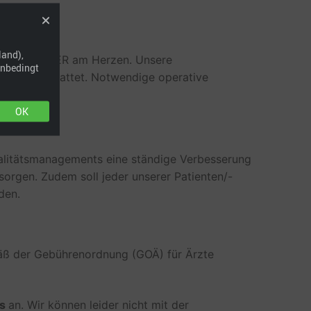
land),
m DERMACENTER am Herzen. Unsere
unbedingt
gen ausgestattet. Notwendige operative
OK
alitätsmanagements eine ständige Verbesserung
orgen. Zudem soll jeder unserer Patienten/-
den.
emäß der Gebührenordnung (GOÄ) für Ärzte
is
an. Wir können leider nicht mit der