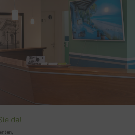
Sie da!
enten,