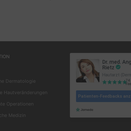
TION
che Dermatologie
ge Hautveränderungen
te Operationen
che Medizin